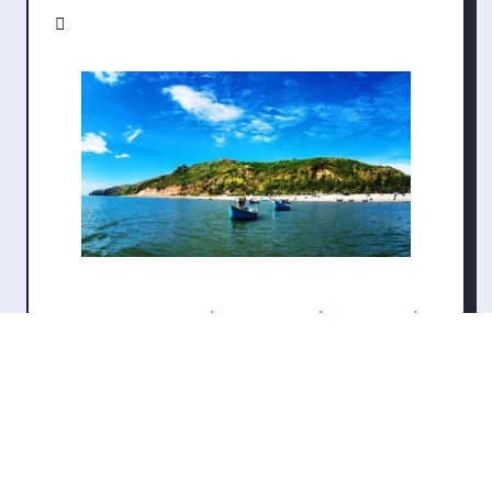
Khám Phá 5 Địa Điểm Lưu Trú Nổi Bật Tại Biển
Quỳnh
bởi DONG SINH