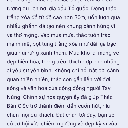
tượng du lịch nơi địa đầu Tổ quốc. Dòng thác
trắng xóa đổ từ độ cao hơn 30m, uốn lượn qua
nhiều ghềnh đá tạo nên khung cảnh hùng vĩ
và thơ mộng. Vào mùa mưa, thác tuôn trào
mạnh mẽ, bọt tung trắng xóa như dải lụa bạc
giữa núi rừng xanh thẳm. Mùa khô lại mang vẻ
đẹp hiền hòa, trong trẻo, thích hợp cho những
ai yêu sự yên bình. Không chỉ nổi bật bởi cảnh
quan thiên nhiên, thác còn gắn liền với đời
sống và văn hóa của cộng đồng người Tày,
Nùng. Chính sự hòa quyện ấy đã giúp Thác
Bản Giốc trở thành điểm đến cuốn hút, níu
chân mọi du khách. Đặt chân tới đây, bạn sẽ
có cơ hội vừa chiêm ngưỡng vẻ đẹp kỳ vĩ vừa