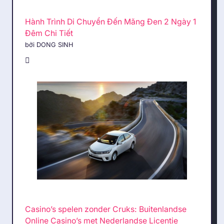
Hành Trình Di Chuyển Đến Măng Đen 2 Ngày 1
Đêm Chi Tiết
bởi DONG SINH
Casino’s spelen zonder Cruks: Buitenlandse
Online Casino’s met Nederlandse Licentie