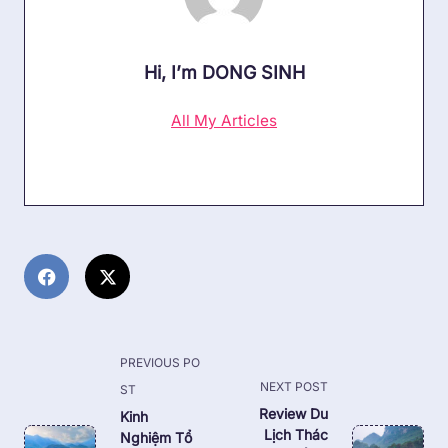
Hi, I’m
DONG SINH
All My Articles
<span
PREVIOUS PO
class="nav-
NEXT POST
ST
subtitle
Review Du
Kinh
Lịch Thác
Nghiệm Tổ
screen-