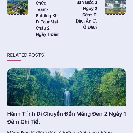
Bản Giốc 3
Chức
reader-
Ngày 2
Team-
text">Page</span>
Đêm: Đi
Building Khi
Đâu, Ăn Gì,
Đi Tour Mai
Ở Đâu?
Châu 2
Ngày 1 Đêm
RELATED POSTS
Hành Trình Di Chuyển Đến Măng Đen 2 Ngày 1
Đêm Chi Tiết
Măng Đen là điểm đến lý tưởng dành cho những...