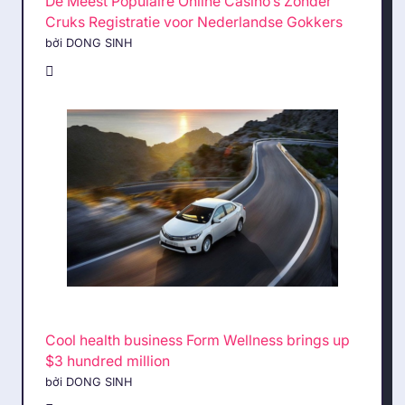
De Meest Populaire Online Casino’s Zonder
Cruks Registratie voor Nederlandse Gokkers
bởi DONG SINH
Cool health business Form Wellness brings up
$3 hundred million
bởi DONG SINH