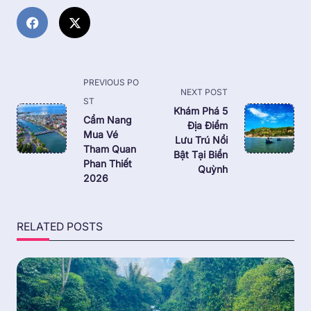
<span
PREVIOUS PO
NEXT POST
class="nav-
ST
Khám Phá 5
subtitle
Cẩm Nang
Địa Điểm
Mua Vé
screen-
Lưu Trú Nổi
Tham Quan
reader-
Bật Tại Biển
Phan Thiết
Quỳnh
text">Page</span>
2026
RELATED POSTS