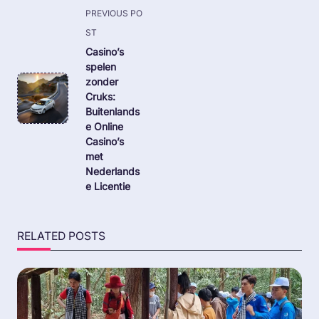
<span
PREVIOUS PO
class="nav-
ST
subtitle
Casino’s
spelen
screen-
zonder
reader-
Cruks:
text">Page</span>
Buitenlands
e Online
Casino’s
met
Nederlands
e Licentie
RELATED POSTS