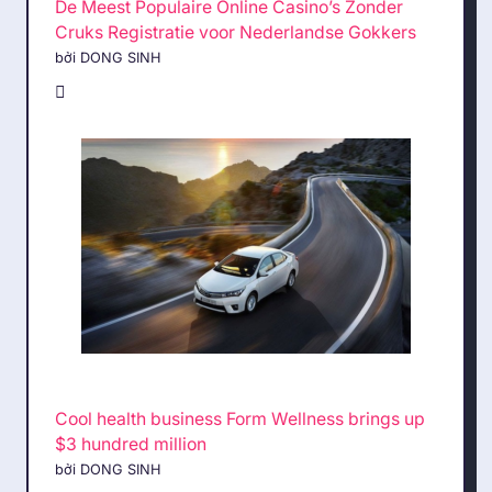
De Meest Populaire Online Casino’s Zonder
Cruks Registratie voor Nederlandse Gokkers
bởi DONG SINH
Cool health business Form Wellness brings up
$3 hundred million
bởi DONG SINH