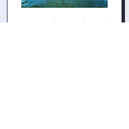
Khám Phá 5 Địa Điểm Lưu Trú Nổi Bật Tại Biển
Quỳnh
bởi DONG SINH
Công Ty Cổ Phần Ô Tô
Huynđai Cầu Diễn