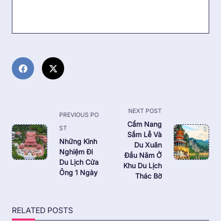
<span
NEXT POST
PREVIOUS PO
class="nav-
Cẩm Nang
ST
Sắm Lễ Và
subtitle
Những Kinh
Du Xuân
screen-
Nghiệm Đi
Đầu Năm Ở
reader-
Du Lịch Cửa
Khu Du Lịch
Ông 1 Ngày
text">Page</span>
Thác Bờ
RELATED POSTS