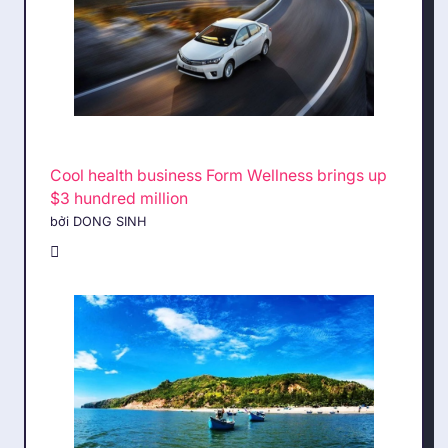
Cool health business Form Wellness brings up
$3 hundred million
bởi DONG SINH