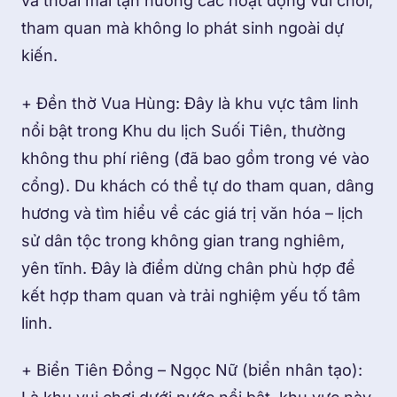
và thoải mái tận hưởng các hoạt động vui chơi,
tham quan mà không lo phát sinh ngoài dự
kiến.
+ Đền thờ Vua Hùng: Đây là khu vực tâm linh
nổi bật trong Khu du lịch Suối Tiên, thường
không thu phí riêng (đã bao gồm trong vé vào
cổng). Du khách có thể tự do tham quan, dâng
hương và tìm hiểu về các giá trị văn hóa – lịch
sử dân tộc trong không gian trang nghiêm,
yên tĩnh. Đây là điểm dừng chân phù hợp để
kết hợp tham quan và trải nghiệm yếu tố tâm
linh.
+ Biển Tiên Đồng – Ngọc Nữ (biển nhân tạo):