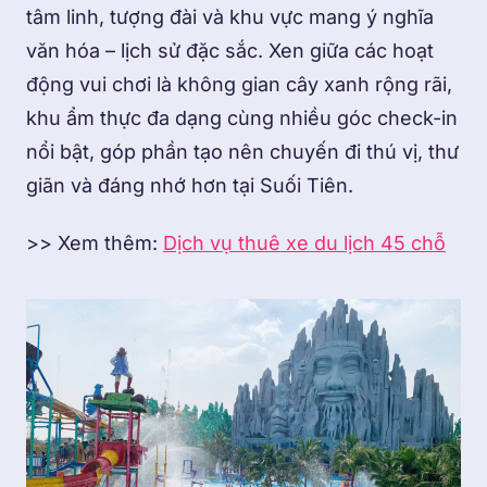
tâm linh, tượng đài và khu vực mang ý nghĩa
văn hóa – lịch sử đặc sắc. Xen giữa các hoạt
động vui chơi là không gian cây xanh rộng rãi,
khu ẩm thực đa dạng cùng nhiều góc check-in
nổi bật, góp phần tạo nên chuyến đi thú vị, thư
giãn và đáng nhớ hơn tại Suối Tiên.
>> Xem thêm:
Dịch vụ thuê xe du lịch 45 chỗ