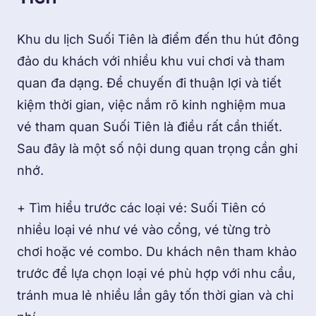
Khu du lịch Suối Tiên là điểm đến thu hút đông
đảo du khách với nhiều khu vui chơi và tham
quan đa dạng. Để chuyến đi thuận lợi và tiết
kiệm thời gian, việc nắm rõ kinh nghiệm mua
vé tham quan Suối Tiên là điều rất cần thiết.
Sau đây là một số nội dung quan trọng cần ghi
nhớ.
+ Tìm hiểu trước các loại vé: Suối Tiên có
nhiều loại vé như vé vào cổng, vé từng trò
chơi hoặc vé combo. Du khách nên tham khảo
trước để lựa chọn loại vé phù hợp với nhu cầu,
tránh mua lẻ nhiều lần gây tốn thời gian và chi