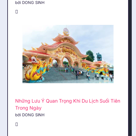
bởi DONG SINH
Những Lưu Ý Quan Trọng Khi Du Lịch Suối Tiên
Trong Ngày
bởi DONG SINH