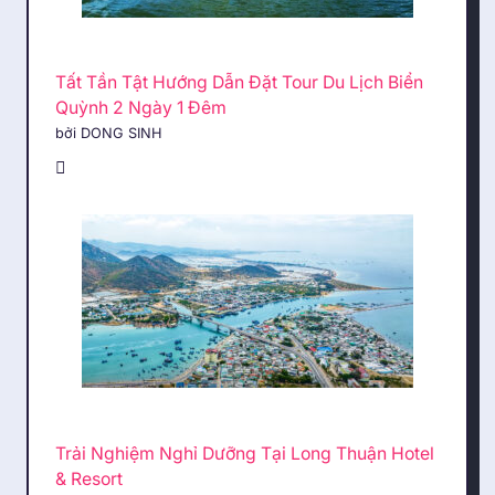
Tất Tần Tật Hướng Dẫn Đặt Tour Du Lịch Biển
Quỳnh 2 Ngày 1 Đêm
bởi DONG SINH
Trải Nghiệm Nghỉ Dưỡng Tại Long Thuận Hotel
& Resort