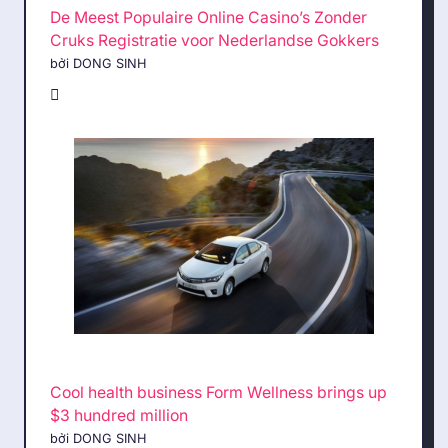
De Meest Populaire Online Casino’s Zonder
Cruks Registratie voor Nederlandse Gokkers
bởi DONG SINH
Cool health business Form Wellness brings up
$3 hundred million
bởi DONG SINH