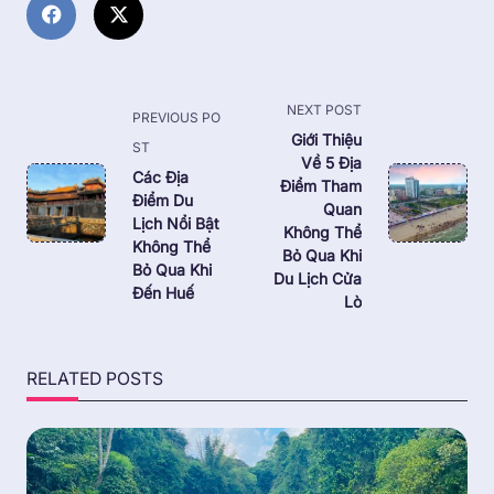
<span
NEXT POST
PREVIOUS PO
class="nav-
Giới Thiệu
ST
Về 5 Địa
subtitle
Các Địa
Điểm Tham
screen-
Điểm Du
Quan
reader-
Lịch Nổi Bật
Không Thể
Không Thể
text">Page</span>
Bỏ Qua Khi
Bỏ Qua Khi
Du Lịch Cửa
Đến Huế
Lò
RELATED POSTS