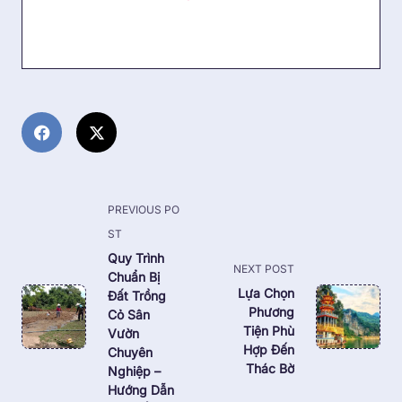
<span
PREVIOUS PO
class="nav-
ST
subtitle
Quy Trình
NEXT POST
Chuẩn Bị
screen-
Lựa Chọn
Đất Trồng
reader-
Phương
Cỏ Sân
text">Page</span>
Tiện Phù
Vườn
Hợp Đến
Chuyên
Thác Bờ
Nghiệp –
Hướng Dẫn