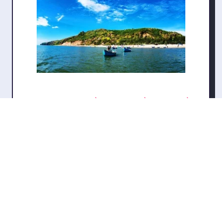
Khám Phá 5 Địa Điểm Lưu Trú Nổi Bật Tại Biển
Quỳnh
bởi DONG SINH
Công Ty Cổ Phần Ô Tô
Huynđai Cầu Diễn