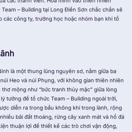
iữa các thành viên. Hòa mình vào thiên nhiên
 Team – Building tại Long Điền Sơn chắc chắn sẽ
o các công ty, trường học hoặc nhóm bạn khi tổ
Lãnh
Ninh là một thung lũng nguyên sơ, nằm giữa ba
núi Heo và núi Phụng, với không gian thiên nhiên
 thơ mộng như “bức tranh thủy mặc” giữa lòng
lý tưởng để tổ chức Team – Building ngoài trời,
ợc diễn ra trong bầu không khí trong lành, rộng
 nhiều bãi đất thoáng, rừng cây xanh mát và hồ đá
ện thuận lợi để thiết kế các trò chơi vận động,