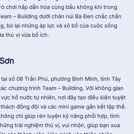
trò chơi hấp dẫn hòa cùng bầu không khí trong
 Team – Building dưới chân núi Bà Đen chắc chắn
g, bỏ lại những áp lực và xô bồ của cuộc sống
a thú vị vừa bổ ích.
 Sơn
 tại số 08 Trần Phú, phường Bình Minh, tỉnh Tây
các chương trình Team – Building. Với không gian
 vực hồ nước tự nhiên, nơi đây tạo điều kiện tuyệt
 thách đồng đội và các mini game gắn kết tập thể.
hông chỉ giúp rèn luyện kỹ năng phối hợp, tinh
ững trải nghiệm thú vị, vui nhộn, giúp bạn xua