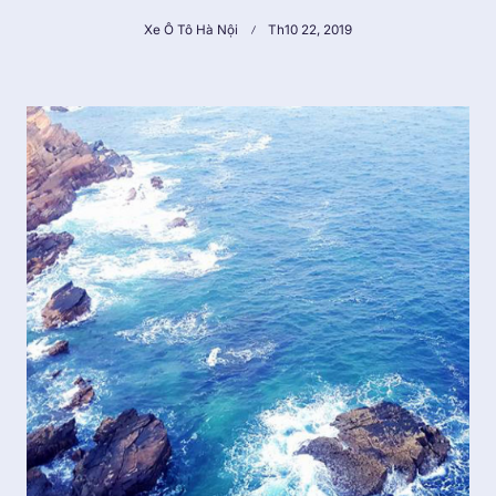
Xe Ô Tô Hà Nội
Th10 22, 2019