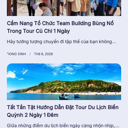
Cẩm Nang Tổ Chức Team Building Bùng Nổ
Trong Tour Củ Chi 1 Ngày
Hãy tưởng tượng chuyến đi tập thể của bạn không...
DONG SINH
Th6 6, 2026
Tất Tần Tật Hướng Dẫn Đặt Tour Du Lịch Biển
Quỳnh 2 Ngày 1 Đêm
Giữa những điểm du lịch biển ngày càng nhộn nhịp,...