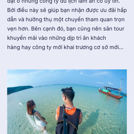
đặt
ở
những
công ty
du lịch
làm ăn có uy tín
.
Bởi
điều này
sẽ giúp
bạn
nhận được ưu đãi
hấp
dẫn
và
hưởng thụ
một
chuyến tham quan
trọn
vẹn hơn. Bên cạnh đó,
bạn
cũng nên săn tour
khuyến mãi vào
những
dịp tri ân
khách
hàng
hay công ty mới khai trương cơ sở mới…