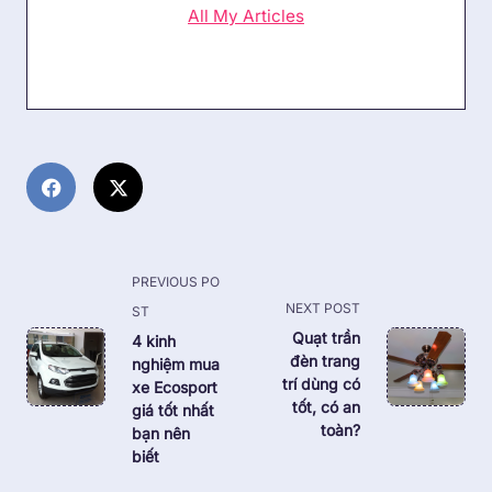
All My Articles
<span
PREVIOUS PO
class="nav-
NEXT POST
ST
subtitle
Quạt trần
4 kinh
đèn trang
nghiệm mua
screen-
trí dùng có
xe Ecosport
reader-
tốt, có an
giá tốt nhất
text">Page</span>
toàn?
bạn nên
biết