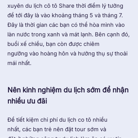
xuyên
du lịch cô tô
Share
thời điểm lý tưởng
để tới đây là vào khoảng tháng 5 và tháng 7.
Đây là
thời gian
các bạn
có thể hòa mình vào
làn nước trong xanh và mát lạnh. Bên cạnh đó,
buổi xế chiều,
bạn
còn được
chiêm
ngưỡng
vào hoàng hôn và
hưởng thụ
sự
thoải
mái
nhất.
Nên
kinh nghiệm du lịch
sớm để nhận
nhiều ưu đãi
Để tiết kiệm
chi phí
du lịch co tô
nhiều
nhất
,
các bạn
trẻ nên đặt tour sớm và