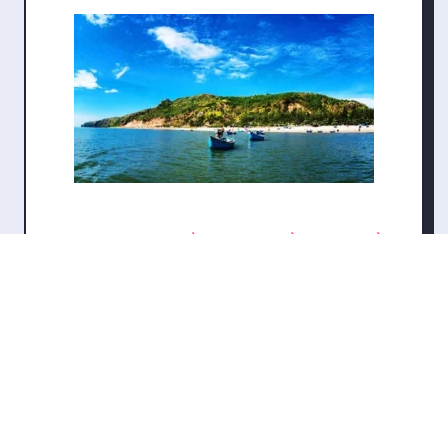
Khám Phá 5 Địa Điểm Lưu Trú Nổi Bật Tại Biển
Quỳnh
bởi DONG SINH