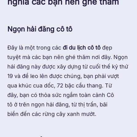
nghĩa
các bạn
nên ghé thăm
Ngọn hải đăng cô tô
Đây là một trong
các
đi du lịch cô tô
đẹp
tuyệt
mà
các bạn
nên ghé thăm
nơi đây
. Ngọn
hải đăng này được xây dựng từ cuối thế kỷ thứ
19 và để leo lên được chúng,
bạn
phải vượt
qua khúc cua dốc, 72 bậc cầu thang. Từ
đây,
bạn
có thỏa sức ngắm toàn cảnh Cô
tô
ở
trên ngọn hải đăng, từ thị trấn,
bãi
biển
đến
các
rừng cây xanh mướt.