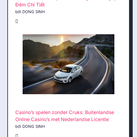
Đêm Chi Tiết
bởi DONG SINH
Casino’s spelen zonder Cruks: Buitenlandse
Online Casino’s met Nederlandse Licentie
bởi DONG SINH