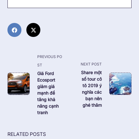
<span
PREVIOUS PO
class="nav-
NEXT POST
ST
subtitle
Share một
Giá Ford
số tour cô
Ecosport
screen-
tô 2019 ý
giảm giá
reader-
nghĩa các
mạnh để
text">Page</span>
bạn nên
tăng khả
ghé thăm
năng cạnh
tranh
RELATED POSTS