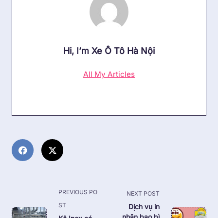
Hi, I’m
Xe Ô Tô Hà Nội
All My Articles
<span
PREVIOUS PO
NEXT POST
class="nav-
ST
Dịch vụ in
subtitle
nhãn bao bì