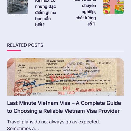
Kệ Inox có
chuyên
những đặc
screen-
nghiệp,
điểm gì mà
reader-
chất lượng
bạn cần
text">Page</span>
số 1
biết?
RELATED POSTS
Last Minute Vietnam Visa – A Complete Guide
to Choosing a Reliable Vietnam Visa Provider
Travel plans do not always go as expected.
Sometimes a...