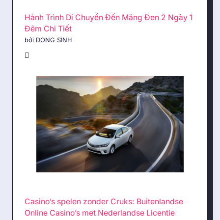
Hành Trình Di Chuyển Đến Măng Đen 2 Ngày 1
Đêm Chi Tiết
bởi DONG SINH
Casino’s spelen zonder Cruks: Buitenlandse
Online Casino’s met Nederlandse Licentie